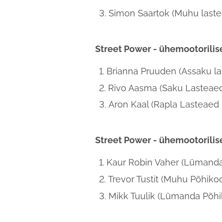
Simon Saartok (Muhu laste
Street Power - ühemootorili
Brianna Pruuden (Assaku la
Rivo Aasma (Saku Lasteaed
Aron Kaal (Rapla Lasteaed 
Street Power - ühemootorili
Kaur Robin Vaher (Lümanda
Trevor Tustit (Muhu Põhikoo
Mikk Tuulik (Lümanda Põhi