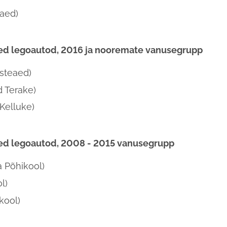
aed)
sed legoautod, 2016 ja nooremate vanusegrupp
steaed)
 Terake)
Kelluke)
sed legoautod, 2008 - 2015 vanusegrupp
 Põhikool)
l)
kool)