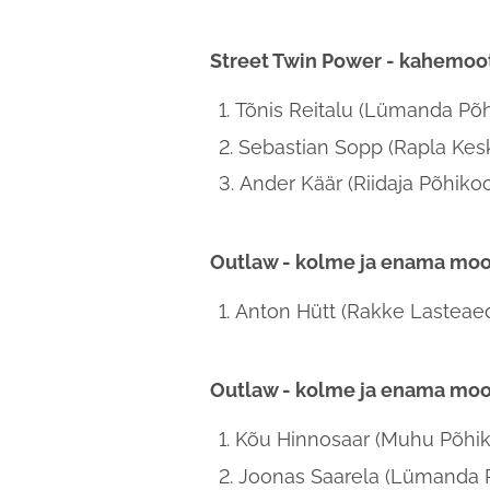
Street Twin Power - kahemoo
Tõnis Reitalu (Lümanda Põh
Sebastian Sopp (Rapla Kesk
Ander Käär (Riidaja Põhikoo
Outlaw - kolme ja enama moo
Anton Hütt (Rakke Lasteae
Outlaw - kolme ja enama moo
Kõu Hinnosaar (Muhu Põhik
Joonas Saarela (Lümanda 