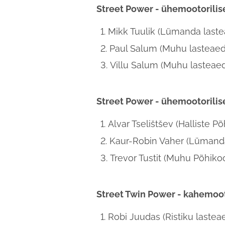
Street Power - ühemootorili
Mikk Tuulik (Lümanda laste
Paul Salum (Muhu lasteaed
Villu Salum (Muhu lasteae
Street Power - ühemootorili
Alvar Tselištšev (Halliste Põ
Kaur-Robin Vaher (Lümand
Trevor Tustit (Muhu Põhikoo
Street Twin Power - kahemoo
Robi Juudas (Ristiku lastea