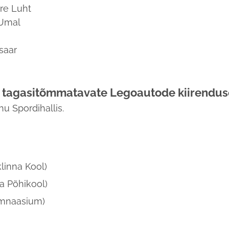
mre Luht
 Umal
saar
ed tagasitõmmatavate Legoautode kiirendu
u Spordihallis.
linna Kool)
a Põhikool)
ümnaasium)