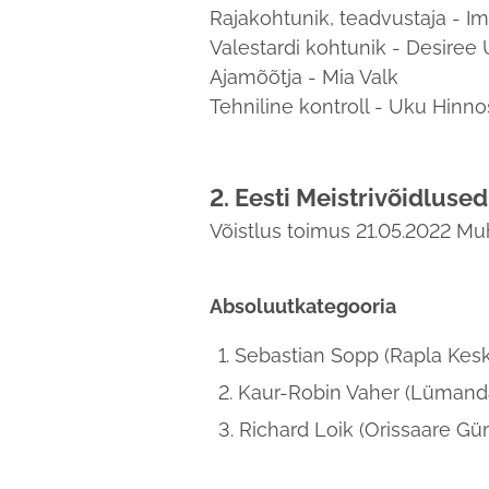
Rajakohtunik, teadvustaja - I
Valestardi kohtunik - Desiree
Ajamõõtja - Mia Valk
Tehniline kontroll - Uku Hinno
2. Eesti Meistrivõidlus
Võistlus toimus 21.05.2022 Muh
Absoluutkategooria
Sebastian Sopp (Rapla Kesk
Kaur-Robin Vaher (Lümand
Richard Loik (Orissaare G