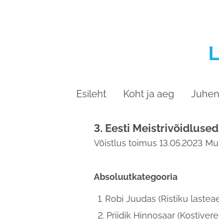
Esileht
Koht ja aeg
Juhend
3. Eesti Meistrivõidlus
Võistlus toimus 13.05.2023 Muh
Absoluutkategooria
Robi Juudas (Ristiku lastea
Priidik Hinnosaar (Kostivere