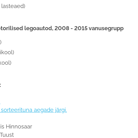
 lasteaed)
torilised legoautod, 2008 - 2015 vanusegrupp
)
kool)
kool)
:
.
sorteerituna aegade järgi.
nis Hinnosaar
 Tuust