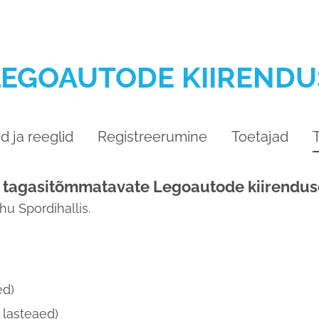
LEGOAUTODE KIIRENDU
 ja reeglid
Registreerumine
Toetajad
ed tagasitõmmatavate Legoautode kiirendu
u Spordihallis.
ed)
 lasteaed)