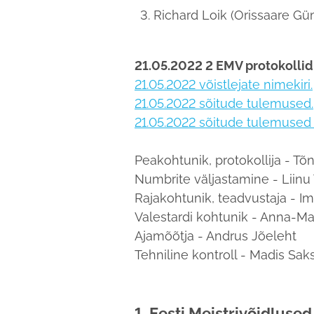
Richard Loik (Orissaare G
21.05.2022 2 EMV protokollid
21.05.2022 võistlejate nimekiri.
21.05.2022 sõitude tulemused.
21.05.2022 sõitude tulemused 
Peakohtunik, protokollija - Tõ
Numbrite väljastamine - Liinu
Rajakohtunik, teadvustaja - I
Valestardi kohtunik - Anna-Ma
Ajamõõtja - Andrus Jõeleht
Tehniline kontroll - Madis Sa
1. Eesti Meistrivõidlus