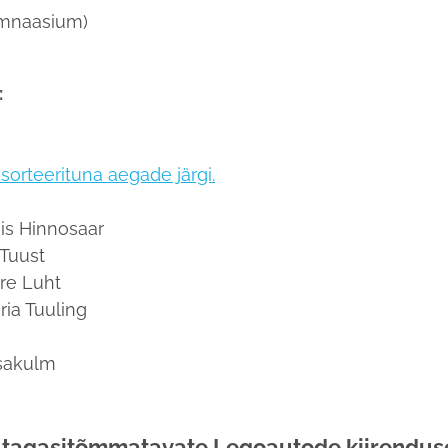
ümnaasium)
:
sorteerituna aegade järgi.
nis Hinnosaar
 Tuust
mre Luht
ria Tuuling
ksakulm
ed tagasitõmmatavate Legoautode kiirendu