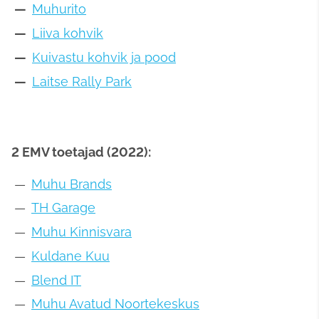
Muhurito
Liiva kohvik
Kuivastu kohvik ja pood
Laitse Rally Park
2 EMV toetajad (2022):
Muhu Brands
TH Garage
Muhu Kinnisvara
Kuldane Kuu
Blend IT
Muhu Avatud Noortekeskus