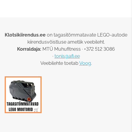
Klotsikiirendus.ee
on tagasitõmmatavate LEGO-autode
kiirendusvõistluse ametlik veebileht.
Korraldaja:
MTÜ Muhufitness · +372 512 3086
·
tonis@afi.ee
Veebilehte toetab
Voog
.